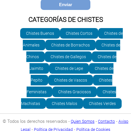
CATEGORÍAS DE CHISTES
Chistes Buenos
Chistes Cortos
Chistes de
Animales
Chistes de Borrachos
Chistes de
Chinos
Chistes de Gallegos
Chistes de
Jaimito
Chistes de Lepe
Chistes de
Pepito
Chistes de Vascos
Chistes
Feministas
Chistes Graciosos
Chistes
Machistas
Chistes Malos
Chistes Verdes
© Todos los derechos reservados -
-
-
Quien Somos
Contacto
Aviso
-
-
Legal
Política de Privacidad
Política de Cookies