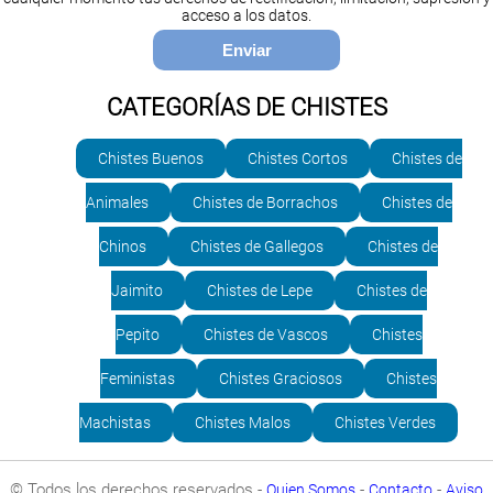
acceso a los datos.
CATEGORÍAS DE CHISTES
Chistes Buenos
Chistes Cortos
Chistes de
Animales
Chistes de Borrachos
Chistes de
Chinos
Chistes de Gallegos
Chistes de
Jaimito
Chistes de Lepe
Chistes de
Pepito
Chistes de Vascos
Chistes
Feministas
Chistes Graciosos
Chistes
Machistas
Chistes Malos
Chistes Verdes
© Todos los derechos reservados -
-
-
Quien Somos
Contacto
Aviso