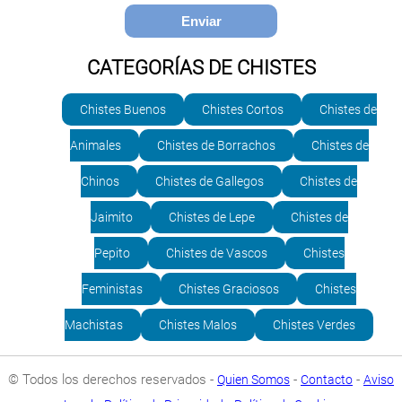
CATEGORÍAS DE CHISTES
Chistes Buenos
Chistes Cortos
Chistes de
Animales
Chistes de Borrachos
Chistes de
Chinos
Chistes de Gallegos
Chistes de
Jaimito
Chistes de Lepe
Chistes de
Pepito
Chistes de Vascos
Chistes
Feministas
Chistes Graciosos
Chistes
Machistas
Chistes Malos
Chistes Verdes
© Todos los derechos reservados -
-
-
Quien Somos
Contacto
Aviso