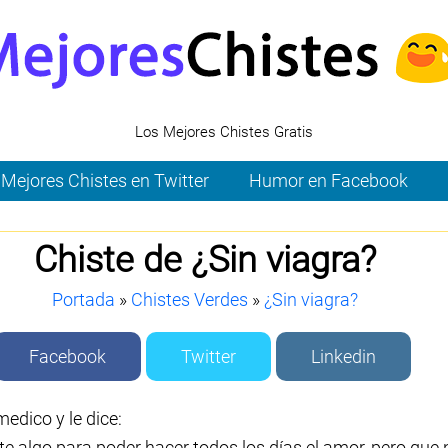
Los Mejores Chistes Gratis
Mejores Chistes en Twitter
Humor en Facebook
Chiste de ¿Sin viagra?
Portada
»
Chistes Verdes
»
¿Sin viagra?
Facebook
Twitter
Linkedin
medico y le dice:
e algo para poder hacer todos los días el amor, pero que 