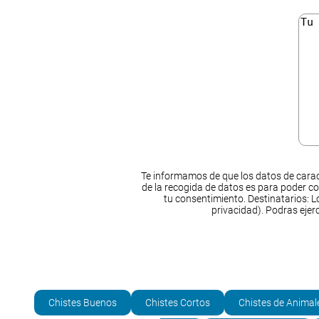
Te informamos de que los datos de carac
de la recogida de datos es para poder co
tu consentimiento. Destinatarios: Lo
privacidad). Podras ejer
Chistes Buenos
Chistes Cortos
Chistes de Animal