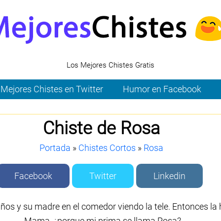
Los Mejores Chistes Gratis
Mejores Chistes en Twitter
Humor en Facebook
Chiste de Rosa
Portada
»
Chistes Cortos
»
Rosa
Facebook
Twitter
Linkedin
ños y su madre en el comedor viendo la tele. Entonces la h
-Mama, ¿porque mi prima se llama Rosa?