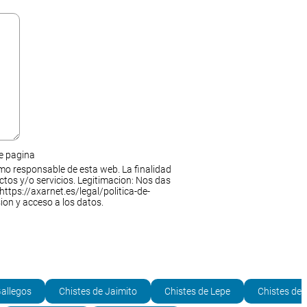
de pagina
mo responsable de esta web. La finalidad
ctos y/o servicios. Legitimacion: Nos das
https://axarnet.es/legal/politica-de-
ion y acceso a los datos.
Gallegos
Chistes de Jaimito
Chistes de Lepe
Chistes de