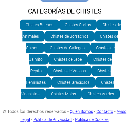
CATEGORÍAS DE CHISTES
Chistes Buenos
Chistes Cortos
Chistes de
Animales
Chistes de Borrachos
Chistes de
Chinos
Chistes de Gallegos
Chistes de
Jaimito
Chistes de Lepe
Chistes de
Pepito
Chistes de Vascos
Chistes
Feministas
Chistes Graciosos
Chistes
Machistas
Chistes Malos
Chistes Verdes
© Todos los derechos reservados -
-
-
Quien Somos
Contacto
Aviso
-
-
Legal
Política de Privacidad
Política de Cookies