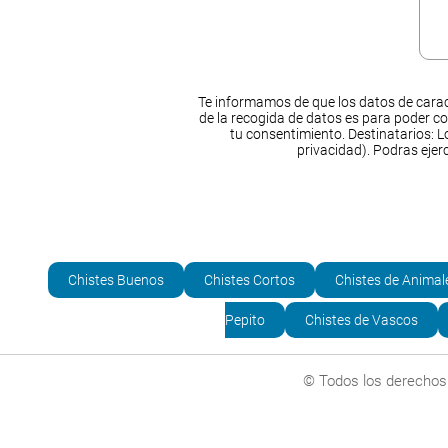
Te informamos de que los datos de carac
de la recogida de datos es para poder co
tu consentimiento. Destinatarios: Lo
privacidad). Podras ejer
Chistes Buenos
Chistes Cortos
Chistes de Animal
Pepito
Chistes de Vascos
© Todos los derechos