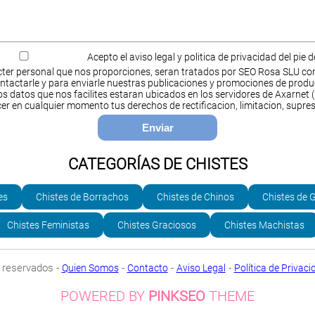
Acepto el aviso legal y politica de privacidad del pie 
ter personal que nos proporciones, seran tratados por SEO Rosa SLU co
ntactarle y para enviarle nuestras publicaciones y promociones de produ
s datos que nos facilites estaran ubicados en los servidores de Axarnet (
cer en cualquier momento tus derechos de rectificacion, limitacion, supres
CATEGORÍAS DE CHISTES
es
Chistes de Borrachos
Chistes de Chinos
Chistes de 
Chistes Feministas
Chistes Graciosos
Chistes Machistas
 reservados -
-
-
-
Quien Somos
Contacto
Aviso Legal
Política de Privaci
POWERED BY
PINKSEO
THEME