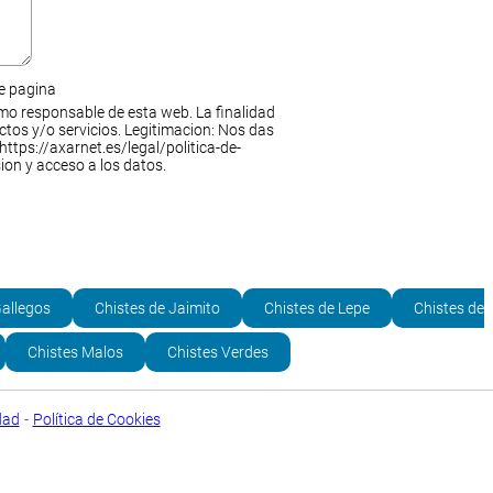
de pagina
mo responsable de esta web. La finalidad
ctos y/o servicios. Legitimacion: Nos das
https://axarnet.es/legal/politica-de-
ion y acceso a los datos.
Gallegos
Chistes de Jaimito
Chistes de Lepe
Chistes de
Chistes Malos
Chistes Verdes
-
dad
Política de Cookies