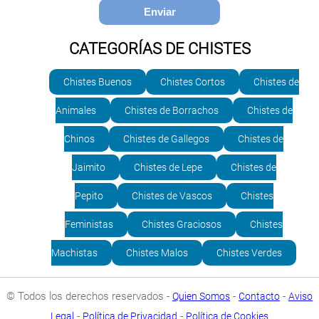
CATEGORÍAS DE CHISTES
Chistes Buenos
Chistes Cortos
Chistes de
Animales
Chistes de Borrachos
Chistes de
Chinos
Chistes de Gallegos
Chistes de
Jaimito
Chistes de Lepe
Chistes de
Pepito
Chistes de Vascos
Chistes
Feministas
Chistes Graciosos
Chistes
Machistas
Chistes Malos
Chistes Verdes
© Todos los derechos reservados -
-
-
Quien Somos
Contacto
Aviso
-
-
Legal
Política de Privacidad
Política de Cookies