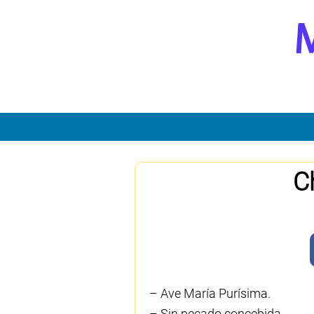
C
– Ave María Purísima.
– Sin pecado concebida.