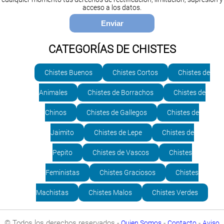
acceso a los datos.
CATEGORÍAS DE CHISTES
Chistes Buenos
Chistes Cortos
Chistes de
Animales
Chistes de Borrachos
Chistes de
Chinos
Chistes de Gallegos
Chistes de
Jaimito
Chistes de Lepe
Chistes de
Pepito
Chistes de Vascos
Chistes
Feministas
Chistes Graciosos
Chistes
Machistas
Chistes Malos
Chistes Verdes
© Todos los derechos reservados -
-
-
Quien Somos
Contacto
Aviso