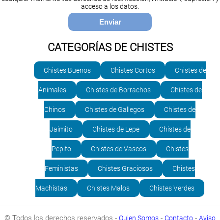
acceso a los datos.
CATEGORÍAS DE CHISTES
Chistes Buenos
Chistes Cortos
Chistes de
Animales
Chistes de Borrachos
Chistes de
Chinos
Chistes de Gallegos
Chistes de
Jaimito
Chistes de Lepe
Chistes de
Pepito
Chistes de Vascos
Chistes
Feministas
Chistes Graciosos
Chistes
Machistas
Chistes Malos
Chistes Verdes
© Todos los derechos reservados -
-
-
Quien Somos
Contacto
Aviso