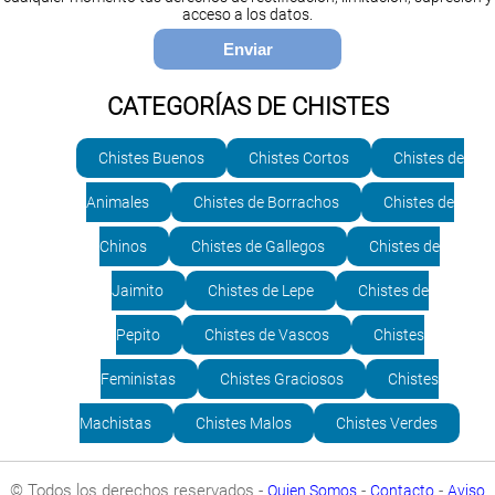
acceso a los datos.
CATEGORÍAS DE CHISTES
Chistes Buenos
Chistes Cortos
Chistes de
Animales
Chistes de Borrachos
Chistes de
Chinos
Chistes de Gallegos
Chistes de
Jaimito
Chistes de Lepe
Chistes de
Pepito
Chistes de Vascos
Chistes
Feministas
Chistes Graciosos
Chistes
Machistas
Chistes Malos
Chistes Verdes
© Todos los derechos reservados -
-
-
Quien Somos
Contacto
Aviso