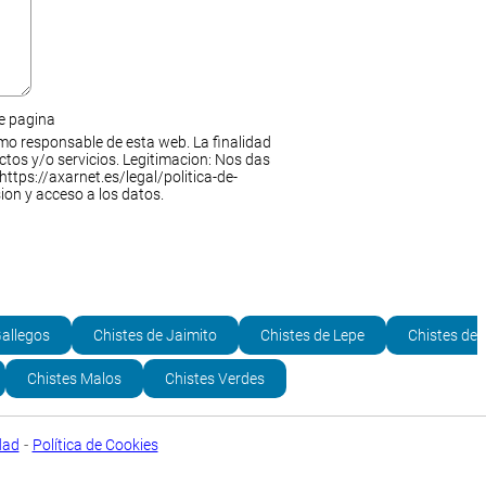
de pagina
mo responsable de esta web. La finalidad
ctos y/o servicios. Legitimacion: Nos das
https://axarnet.es/legal/politica-de-
ion y acceso a los datos.
Gallegos
Chistes de Jaimito
Chistes de Lepe
Chistes de
Chistes Malos
Chistes Verdes
-
dad
Política de Cookies