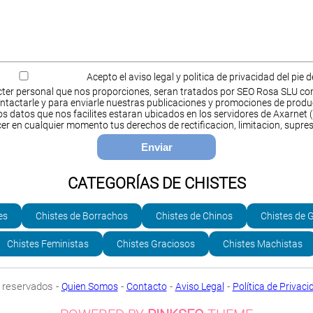
Acepto el aviso legal y politica de privacidad del pie 
ter personal que nos proporciones, seran tratados por SEO Rosa SLU co
ntactarle y para enviarle nuestras publicaciones y promociones de produ
s datos que nos facilites estaran ubicados en los servidores de Axarnet (
cer en cualquier momento tus derechos de rectificacion, limitacion, supres
CATEGORÍAS DE CHISTES
es
Chistes de Borrachos
Chistes de Chinos
Chistes de 
Chistes Feministas
Chistes Graciosos
Chistes Machistas
 reservados -
-
-
-
Quien Somos
Contacto
Aviso Legal
Política de Privaci