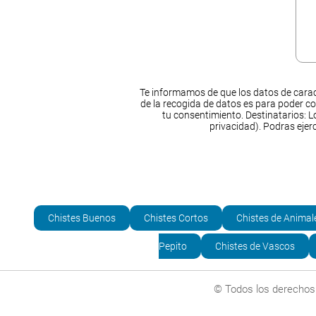
Te informamos de que los datos de carac
de la recogida de datos es para poder co
tu consentimiento. Destinatarios: Lo
privacidad). Podras ejer
Chistes Buenos
Chistes Cortos
Chistes de Animal
Pepito
Chistes de Vascos
© Todos los derechos