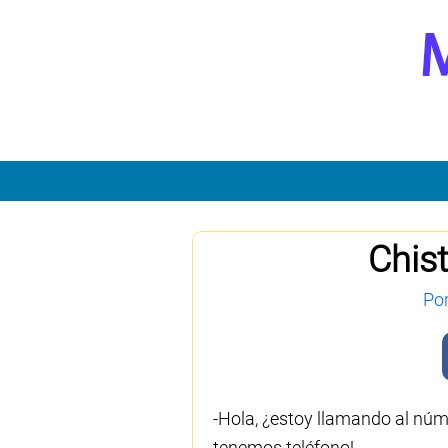
Chist
Po
-Hola, ¿estoy llamando al núm
tenemos teléfono!