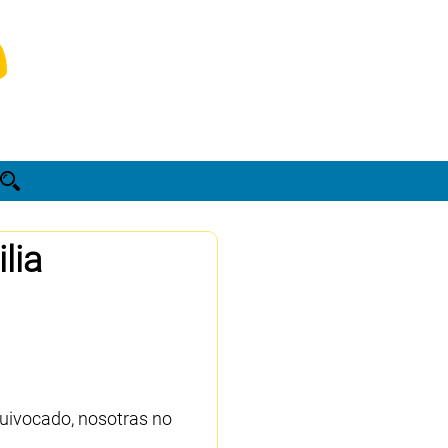
lia
quivocado, nosotras no