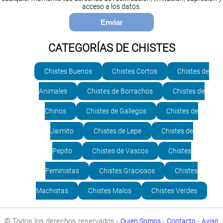
acceso a los datos.
CATEGORÍAS DE CHISTES
Chistes Buenos
Chistes Cortos
Chistes de
Animales
Chistes de Borrachos
Chistes de
Chinos
Chistes de Gallegos
Chistes de
Jaimito
Chistes de Lepe
Chistes de
Pepito
Chistes de Vascos
Chistes
Feministas
Chistes Graciosos
Chistes
Machistas
Chistes Malos
Chistes Verdes
© Todos los derechos reservados -
-
-
Quien Somos
Contacto
Aviso