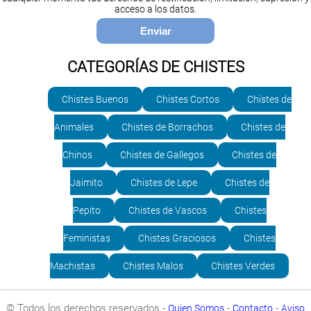
acceso a los datos.
CATEGORÍAS DE CHISTES
Chistes Buenos
Chistes Cortos
Chistes de
Animales
Chistes de Borrachos
Chistes de
Chinos
Chistes de Gallegos
Chistes de
Jaimito
Chistes de Lepe
Chistes de
Pepito
Chistes de Vascos
Chistes
Feministas
Chistes Graciosos
Chistes
Machistas
Chistes Malos
Chistes Verdes
© Todos los derechos reservados -
-
-
Quien Somos
Contacto
Aviso