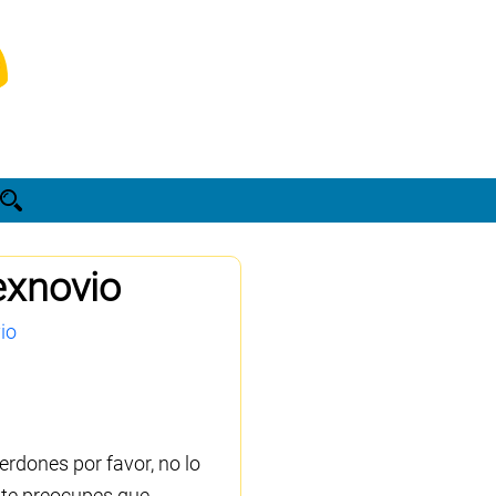
exnovio
io
erdones por favor, no lo
o te preocupes que