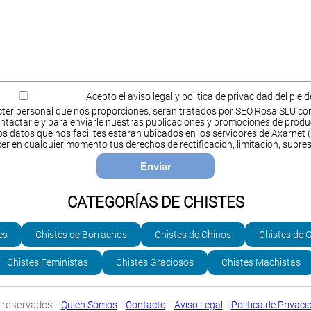
Acepto el aviso legal y politica de privacidad del pie 
ter personal que nos proporciones, seran tratados por SEO Rosa SLU co
ntactarle y para enviarle nuestras publicaciones y promociones de produ
s datos que nos facilites estaran ubicados en los servidores de Axarnet (
cer en cualquier momento tus derechos de rectificacion, limitacion, supres
CATEGORÍAS DE CHISTES
es
Chistes de Borrachos
Chistes de Chinos
Chistes de 
Chistes Feministas
Chistes Graciosos
Chistes Machistas
 reservados -
-
-
-
Quien Somos
Contacto
Aviso Legal
Política de Privaci