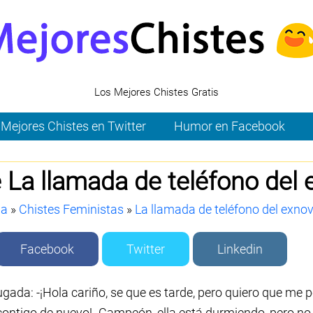
Los Mejores Chistes Gratis
Mejores Chistes en Twitter
Humor en Facebook
 La llamada de teléfono del 
da
»
Chistes Feministas
»
La llamada de teléfono del exnov
Facebook
Twitter
Linkedin
ada: -¡Hola cariño, se que es tarde, pero quiero que me p
r contigo de nuevo! -Campeón, ella está durmiendo, pero n