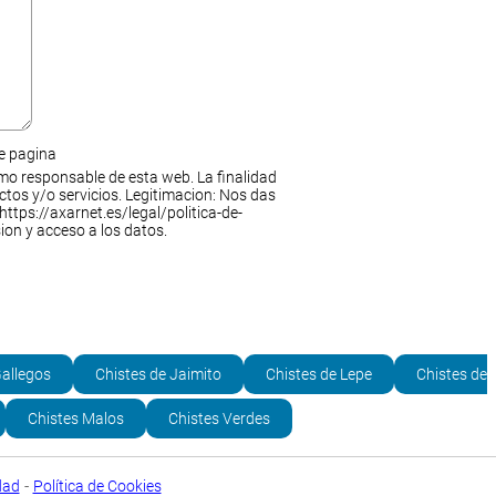
de pagina
mo responsable de esta web. La finalidad
ctos y/o servicios. Legitimacion: Nos das
https://axarnet.es/legal/politica-de-
ion y acceso a los datos.
Gallegos
Chistes de Jaimito
Chistes de Lepe
Chistes de
Chistes Malos
Chistes Verdes
-
dad
Política de Cookies