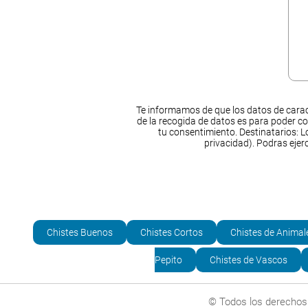
Te informamos de que los datos de carac
de la recogida de datos es para poder co
tu consentimiento. Destinatarios: Lo
privacidad). Podras ejer
Chistes Buenos
Chistes Cortos
Chistes de Animal
Pepito
Chistes de Vascos
© Todos los derechos