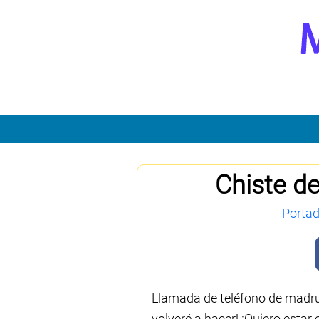
Chiste de
Porta
Llamada de teléfono de madrug
volveré a hacer! ¡Quiero esta