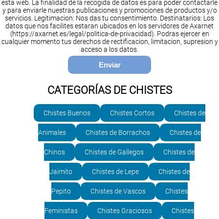
esta web. La finalidad de la recogida de datos es para poder contactarle
y para enviarle nuestras publicaciones y promociones de productos y/o
servicios. Legitimacion: Nos das tu consentimiento. Destinatarios: Los
datos que nos facilites estaran ubicados en los servidores de Axarnet
(https://axarnet.es/legal/politica-de-privacidad). Podras ejercer en
cualquier momento tus derechos de rectificacion, limitacion, supresion y
acceso a los datos.
CATEGORÍAS DE CHISTES
Chistes Buenos
Chistes Cortos
Chistes de
Animales
Chistes de Borrachos
Chistes de
Chinos
Chistes de Gallegos
Chistes de
Jaimito
Chistes de Lepe
Chistes de
Pepito
Chistes de Vascos
Chistes
Feministas
Chistes Graciosos
Chistes