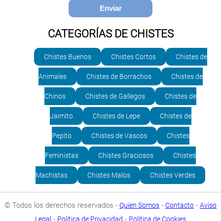
CATEGORÍAS DE CHISTES
Chistes Buenos
Chistes Cortos
Chistes de
Animales
Chistes de Borrachos
Chistes de
Chinos
Chistes de Gallegos
Chistes de
Jaimito
Chistes de Lepe
Chistes de
Pepito
Chistes de Vascos
Chistes
Feministas
Chistes Graciosos
Chistes
Machistas
Chistes Malos
Chistes Verdes
© Todos los derechos reservados -
-
-
Quien Somos
Contacto
Aviso
-
-
Legal
Política de Privacidad
Política de Cookies