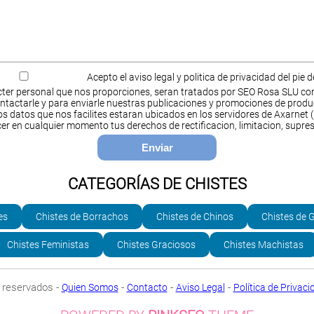
Acepto el aviso legal y politica de privacidad del pie 
ter personal que nos proporciones, seran tratados por SEO Rosa SLU co
ntactarle y para enviarle nuestras publicaciones y promociones de produ
s datos que nos facilites estaran ubicados en los servidores de Axarnet (
cer en cualquier momento tus derechos de rectificacion, limitacion, supres
CATEGORÍAS DE CHISTES
es
Chistes de Borrachos
Chistes de Chinos
Chistes de 
Chistes Feministas
Chistes Graciosos
Chistes Machistas
 reservados -
-
-
-
Quien Somos
Contacto
Aviso Legal
Política de Privaci