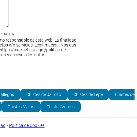
de pagina
mo responsable de esta web. La finalidad
ctos y/o servicios. Legitimacion: Nos das
https://axarnet.es/legal/politica-de-
ion y acceso a los datos.
Gallegos
Chistes de Jaimito
Chistes de Lepe
Chistes de
Chistes Malos
Chistes Verdes
-
dad
Política de Cookies