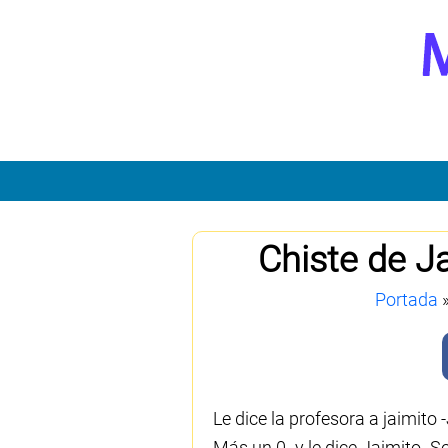
Chiste de J
Portada
Le dice la profesora a jaimito
Más un 0- y le dice Jaimito -