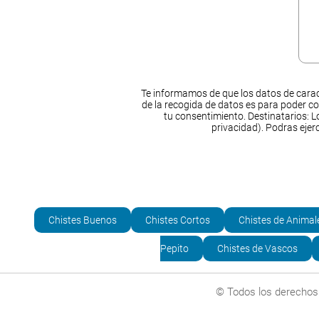
Te informamos de que los datos de carac
de la recogida de datos es para poder co
tu consentimiento. Destinatarios: Lo
privacidad). Podras ejer
Chistes Buenos
Chistes Cortos
Chistes de Animal
Pepito
Chistes de Vascos
© Todos los derechos