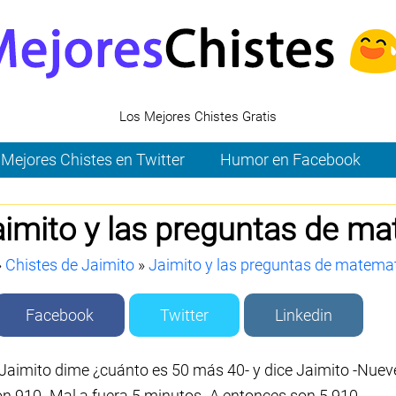
Los Mejores Chistes Gratis
Mejores Chistes en Twitter
Humor en Facebook
aimito y las preguntas de m
»
Chistes de Jaimito
»
Jaimito y las preguntas de matema
Facebook
Twitter
Linkedin
 -Jaimito dime ¿cuánto es 50 más 40- y dice Jaimito -Nueve-
Son 910 -Mal a fuera 5 minutos -A entonces son 5.910