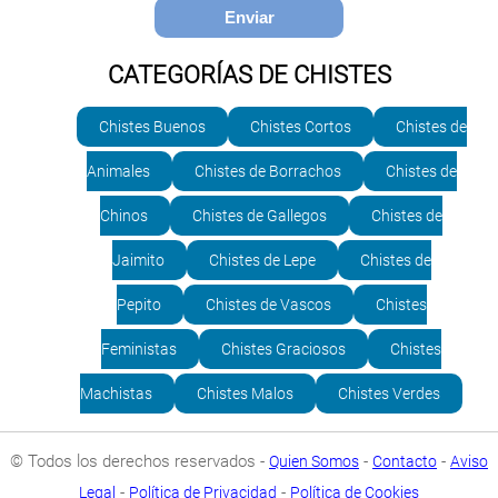
CATEGORÍAS DE CHISTES
Chistes Buenos
Chistes Cortos
Chistes de
Animales
Chistes de Borrachos
Chistes de
Chinos
Chistes de Gallegos
Chistes de
Jaimito
Chistes de Lepe
Chistes de
Pepito
Chistes de Vascos
Chistes
Feministas
Chistes Graciosos
Chistes
Machistas
Chistes Malos
Chistes Verdes
© Todos los derechos reservados -
-
-
Quien Somos
Contacto
Aviso
-
-
Legal
Política de Privacidad
Política de Cookies