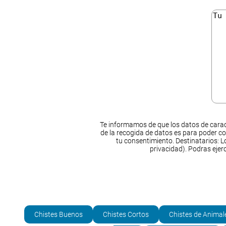
Te informamos de que los datos de carac
de la recogida de datos es para poder co
tu consentimiento. Destinatarios: Lo
privacidad). Podras ejer
Chistes Buenos
Chistes Cortos
Chistes de Animal