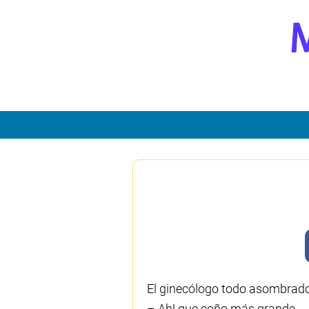
El ginecólogo todo asombrado
– Ah! que coño más grande,… 