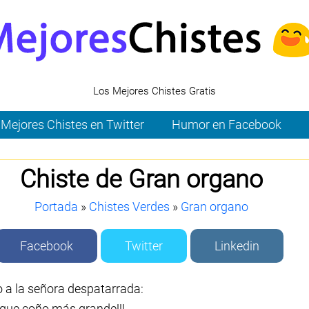
Los Mejores Chistes Gratis
Mejores Chistes en Twitter
Humor en Facebook
Chiste de Gran organo
Portada
»
Chistes Verdes
»
Gran organo
Facebook
Twitter
Linkedin
 a la señora despatarrada:
que coño más grande!!!