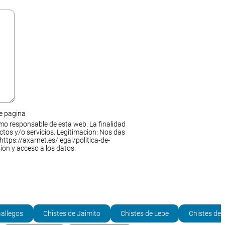
de pagina
mo responsable de esta web. La finalidad
ctos y/o servicios. Legitimacion: Nos das
https://axarnet.es/legal/politica-de-
ion y acceso a los datos.
Gallegos
Chistes de Jaimito
Chistes de Lepe
Chistes de