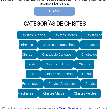
acceso a los datos.
CATEGORÍAS DE CHISTES
Chistes Buenos
Chistes Cortos
Chistes de
Animales
Chistes de Borrachos
Chistes de
Chinos
Chistes de Gallegos
Chistes de
Jaimito
Chistes de Lepe
Chistes de
Pepito
Chistes de Vascos
Chistes
Feministas
Chistes Graciosos
Chistes
Machistas
Chistes Malos
Chistes Verdes
© Todos los derechos reservados -
-
-
Quien Somos
Contacto
Aviso