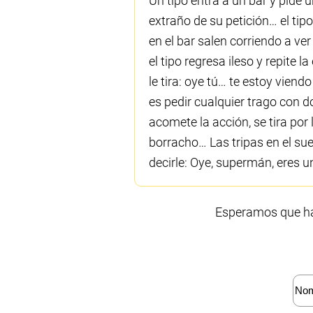
Un tipo entra a un bar y pide 
extraño de su petición… el tipo
en el bar salen corriendo a ve
el tipo regresa ileso y repite 
le tira: oye tú… te estoy vien
es pedir cualquier trago con do
acomete la acción, se tira po
borracho… Las tripas en el su
decirle: Oye, supermán, eres 
Esperamos que hay