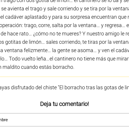
un trago con dos gotita de limón… el cantinero se lo da y s
 se avienta el trago y sale corriendo y se tira por la vent
r el cadáver aplastado y para su sorpresa encuentran que 
la operación: trago, corre, salta por la ventana… y regresa… 
do de hace rato… ¿cómo no te mueres? Y nuestro amigo le r
s gotitas de limón… sales corriendo, te tiras por la ventan
r la ventana felizmente… la gente se asoma… y ven el cadá
elo… Todo vuelto leña…el cantinero no tiene más que mira
un maldito cuando estás borracho.
as disfrutado del chiste "El borracho tras las gotas de li
Deja tu comentario!