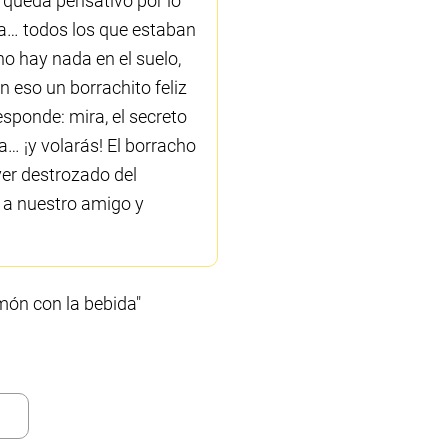
e queda pensativo por lo
ana… todos los que estaban
no hay nada en el suelo,
en eso un borrachito feliz
esponde: mira, el secreto
a… ¡y volarás! El borracho
ver destrozado del
r a nuestro amigo y
món con la bebida"