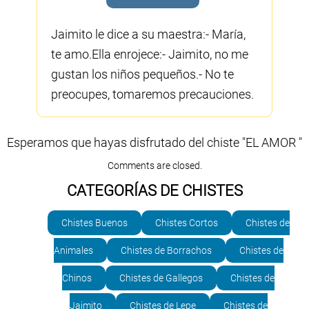
Jaimito le dice a su maestra:- María,
te amo.Ella enrojece:- Jaimito, no me
gustan los niños pequeños.- No te
preocupes, tomaremos precauciones.
Esperamos que hayas disfrutado del chiste "EL AMOR "
Comments are closed.
CATEGORÍAS DE CHISTES
Chistes Buenos
Chistes Cortos
Chistes de
Animales
Chistes de Borrachos
Chistes de
Chinos
Chistes de Gallegos
Chistes de
Jaimito
Chistes de Lepe
Chistes de