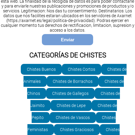
esta web. La finalidad de la recogida de datos es para poder contactarle
y para enviarle nuestras publicaciones y promociones de productos y/o
servicios. Legitimacion: Nos das tu consentimiento. Destinatarios: Los
datos que nos facilites estaran ubicados en los servidores de Axarnet
(https://axarnet.es/legal/politica-de-privacidad). Podras ejercer en
cualquier momento tus derechos de rectificacion, limitacion, supresion y
acceso a los datos.
CATEGORÍAS DE CHISTES
Chistes Buenos
Chistes Cortos
Chistes de
Animales
Chistes de Borrachos
Chistes de
Chinos
Chistes de Gallegos
Chistes de
Jaimito
Chistes de Lepe
Chistes de
Pepito
Chistes de Vascos
Chistes
Feministas
Chistes Graciosos
Chistes