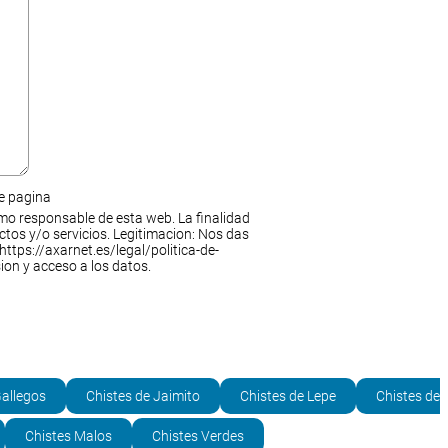
de pagina
mo responsable de esta web. La finalidad
ctos y/o servicios. Legitimacion: Nos das
https://axarnet.es/legal/politica-de-
ion y acceso a los datos.
Gallegos
Chistes de Jaimito
Chistes de Lepe
Chistes de
Chistes Malos
Chistes Verdes