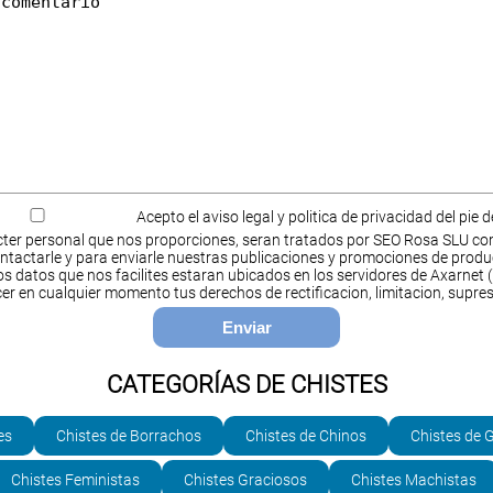
Acepto el aviso legal y politica de privacidad del pie 
ter personal que nos proporciones, seran tratados por SEO Rosa SLU co
ntactarle y para enviarle nuestras publicaciones y promociones de produ
s datos que nos facilites estaran ubicados en los servidores de Axarnet (
cer en cualquier momento tus derechos de rectificacion, limitacion, supres
CATEGORÍAS DE CHISTES
es
Chistes de Borrachos
Chistes de Chinos
Chistes de 
Chistes Feministas
Chistes Graciosos
Chistes Machistas