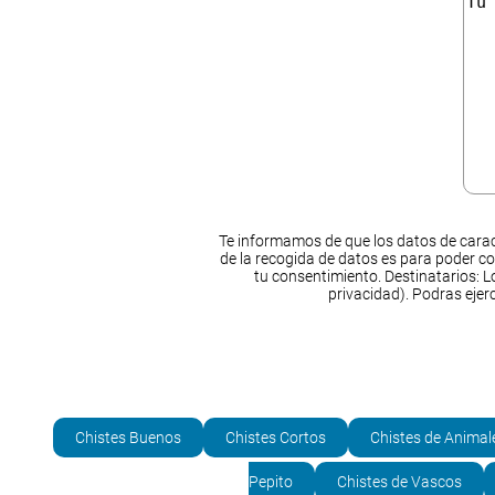
Te informamos de que los datos de carac
de la recogida de datos es para poder co
tu consentimiento. Destinatarios: Lo
privacidad). Podras ejer
Chistes Buenos
Chistes Cortos
Chistes de Animal
Pepito
Chistes de Vascos