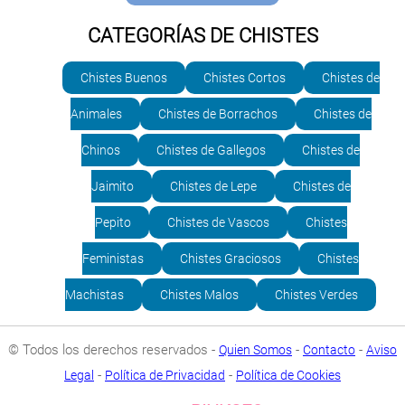
CATEGORÍAS DE CHISTES
Chistes Buenos
Chistes Cortos
Chistes de
Animales
Chistes de Borrachos
Chistes de
Chinos
Chistes de Gallegos
Chistes de
Jaimito
Chistes de Lepe
Chistes de
Pepito
Chistes de Vascos
Chistes
Feministas
Chistes Graciosos
Chistes
Machistas
Chistes Malos
Chistes Verdes
© Todos los derechos reservados -
-
-
Quien Somos
Contacto
Aviso
-
-
Legal
Política de Privacidad
Política de Cookies