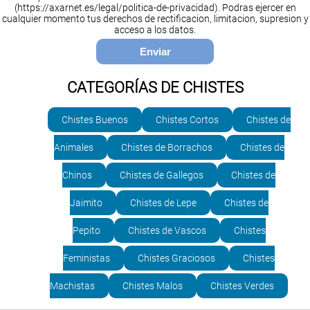
(https://axarnet.es/legal/politica-de-privacidad). Podras ejercer en
cualquier momento tus derechos de rectificacion, limitacion, supresion y
acceso a los datos.
CATEGORÍAS DE CHISTES
Chistes Buenos
Chistes Cortos
Chistes de
Animales
Chistes de Borrachos
Chistes de
Chinos
Chistes de Gallegos
Chistes de
Jaimito
Chistes de Lepe
Chistes de
Pepito
Chistes de Vascos
Chistes
Feministas
Chistes Graciosos
Chistes
Machistas
Chistes Malos
Chistes Verdes