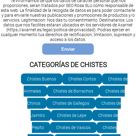
Te informamos de que los datos de caracter personal que nos
proporciones, seran tratados por SEO Rosa SLU como responsable de
esta web. La finalidad de la recogida de datos es para poder contactarle
y para enviarle nuestras publicaciones y promociones de productos y/o
servicios. Legitimacion: Nos das tu consentimiento. Destinatarios: Los
datos que nos facilites estaran ubicados en los servidores de Axarnet
(https://axarnet.es/legal/politica-de-privacidad). Podras ejercer en
cualquier momento tus derechos de rectificacion, limitacion, supresion y
acceso a los datos.
CATEGORÍAS DE CHISTES
Chistes Buenos
Chistes Cortos
Chistes de
Animales
Chistes de Borrachos
Chistes de
Chinos
Chistes de Gallegos
Chistes de
Jaimito
Chistes de Lepe
Chistes de
Pepito
Chistes de Vascos
Chistes