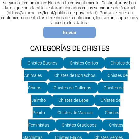
servicios. Legitimacion: Nos das tu consentimiento. Destinatarios: Los
datos que nos facilites estaran ubicados en los servidores de Axarnet
(https://axarnet.es/legal/politica-de-privacidad). Podras ejercer en
cualquier momento tus derechos de rectificacion, limitacion, supresion y
acceso a los datos.
CATEGORÍAS DE CHISTES
Chistes Buenos
Chistes Cortos
Chistes de
Animales
Chistes de Borrachos
Chistes de
Chinos
Chistes de Gallegos
Chistes de
Jaimito
Chistes de Lepe
Chistes de
Pepito
Chistes de Vascos
Chistes
Feministas
Chistes Graciosos
Chistes
Machistas
Chistes Malos
Chistes Verdes