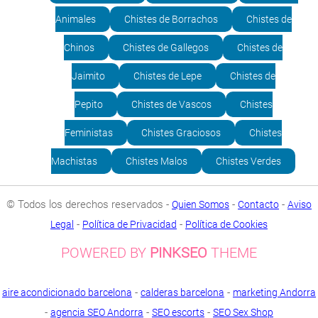
Animales
Chistes de Borrachos
Chistes de
Chinos
Chistes de Gallegos
Chistes de
Jaimito
Chistes de Lepe
Chistes de
Pepito
Chistes de Vascos
Chistes
Feministas
Chistes Graciosos
Chistes
Machistas
Chistes Malos
Chistes Verdes
© Todos los derechos reservados -
-
-
Quien Somos
Contacto
Aviso
-
-
Legal
Política de Privacidad
Política de Cookies
POWERED BY
PINKSEO
THEME
-
-
aire acondicionado barcelona
calderas barcelona
marketing Andorra
-
-
-
agencia SEO Andorra
SEO escorts
SEO Sex Shop