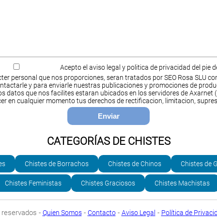
Acepto el aviso legal y politica de privacidad del pie 
ter personal que nos proporciones, seran tratados por SEO Rosa SLU co
ntactarle y para enviarle nuestras publicaciones y promociones de produ
s datos que nos facilites estaran ubicados en los servidores de Axarnet (
cer en cualquier momento tus derechos de rectificacion, limitacion, supres
CATEGORÍAS DE CHISTES
es
Chistes de Borrachos
Chistes de Chinos
Chistes de 
Chistes Feministas
Chistes Graciosos
Chistes Machistas
 reservados -
-
-
-
Quien Somos
Contacto
Aviso Legal
Política de Privaci