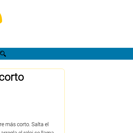
corto
e más corto. Salta el
rregla el reloj se llama