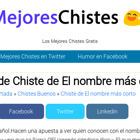
Los Mejores Chistes Gratis
Mejores Chistes en Twitter
Humor en Facebook
de Chiste de El nombre más 
rtada
»
Chistes Buenos
»
Chiste de El nombre más corto
Facebook
Twitter
Linkedin
añol.Hacen una apuesta a ver quien conocen con el nombr
y uno que se llama OEl japonés riéndose dice:– El que me a