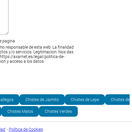
de pagina
mo responsable de esta web. La finalidad
ctos y/o servicios. Legitimacion: Nos das
https://axarnet.es/legal/politica-de-
ion y acceso a los datos.
Gallegos
Chistes de Jaimito
Chistes de Lepe
Chistes de
Chistes Malos
Chistes Verdes
-
dad
Política de Cookies