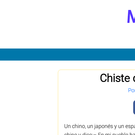
Chiste 
Po
Un chino, un japonés y un esp
chino y dice:– En mi pueblo ha