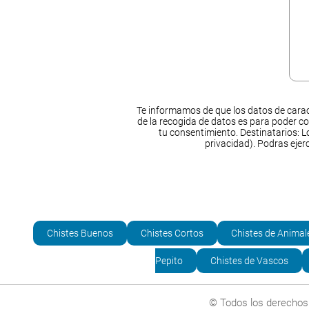
Te informamos de que los datos de carac
de la recogida de datos es para poder co
tu consentimiento. Destinatarios: Lo
privacidad). Podras ejer
Chistes Buenos
Chistes Cortos
Chistes de Animal
Pepito
Chistes de Vascos
© Todos los derechos