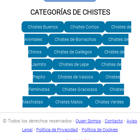
CATEGORÍAS DE CHISTES
Chistes Buenos
Chistes Cortos
Chistes de
Animales
Chistes de Borrachos
Chistes de
Chinos
Chistes de Gallegos
Chistes de
Jaimito
Chistes de Lepe
Chistes de
Pepito
Chistes de Vascos
Chistes
Feministas
Chistes Graciosos
Chistes
Machistas
Chistes Malos
Chistes Verdes
© Todos los derechos reservados -
-
-
Quien Somos
Contacto
Aviso
-
-
Legal
Política de Privacidad
Política de Cookies