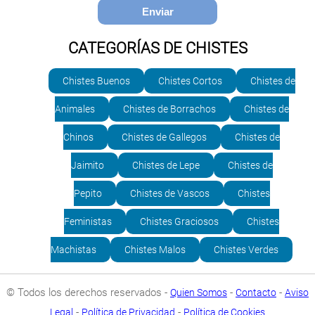
CATEGORÍAS DE CHISTES
Chistes Buenos
Chistes Cortos
Chistes de
Animales
Chistes de Borrachos
Chistes de
Chinos
Chistes de Gallegos
Chistes de
Jaimito
Chistes de Lepe
Chistes de
Pepito
Chistes de Vascos
Chistes
Feministas
Chistes Graciosos
Chistes
Machistas
Chistes Malos
Chistes Verdes
© Todos los derechos reservados -
-
-
Quien Somos
Contacto
Aviso
-
-
Legal
Política de Privacidad
Política de Cookies