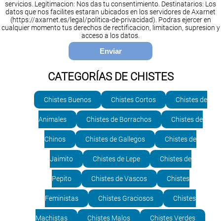
servicios. Legitimacion: Nos das tu consentimiento. Destinatarios: Los
datos que nos facilites estaran ubicados en los servidores de Axarnet
(https://axarnet.es/legal/politica-de-privacidad). Podras ejercer en
cualquier momento tus derechos de rectificacion, limitacion, supresion y
acceso a los datos.
CATEGORÍAS DE CHISTES
Chistes Buenos
Chistes Cortos
Chistes de
Animales
Chistes de Borrachos
Chistes de
Chinos
Chistes de Gallegos
Chistes de
Jaimito
Chistes de Lepe
Chistes de
Pepito
Chistes de Vascos
Chistes
Feministas
Chistes Graciosos
Chistes
Machistas
Chistes Malos
Chistes Verdes