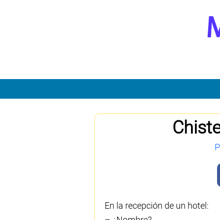
Chist
P
En la recepción de un hotel:
– ¿Nombre?