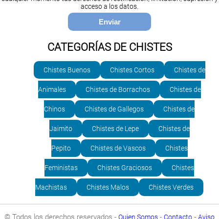
acceso a los datos.
CATEGORÍAS DE CHISTES
Chistes Buenos
Chistes Cortos
Chistes de
Animales
Chistes de Borrachos
Chistes de
Chinos
Chistes de Gallegos
Chistes de
Jaimito
Chistes de Lepe
Chistes de
Pepito
Chistes de Vascos
Chistes
Feministas
Chistes Graciosos
Chistes
Machistas
Chistes Malos
Chistes Verdes
© Todos los derechos reservados -
-
-
Quien Somos
Contacto
Aviso