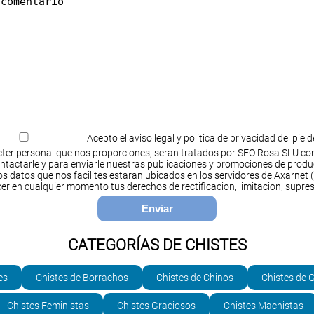
Acepto el aviso legal y politica de privacidad del pie 
ter personal que nos proporciones, seran tratados por SEO Rosa SLU co
ntactarle y para enviarle nuestras publicaciones y promociones de produ
s datos que nos facilites estaran ubicados en los servidores de Axarnet (
cer en cualquier momento tus derechos de rectificacion, limitacion, supres
CATEGORÍAS DE CHISTES
es
Chistes de Borrachos
Chistes de Chinos
Chistes de 
Chistes Feministas
Chistes Graciosos
Chistes Machistas