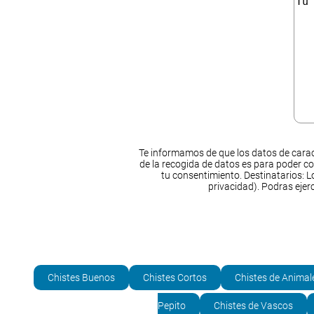
Te informamos de que los datos de carac
de la recogida de datos es para poder co
tu consentimiento. Destinatarios: Lo
privacidad). Podras ejer
Chistes Buenos
Chistes Cortos
Chistes de Animal
Pepito
Chistes de Vascos