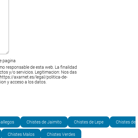
de pagina
mo responsable de esta web. La finalidad
ctos y/o servicios. Legitimacion: Nos das
https://axarnet.es/legal/politica-de-
ion y acceso a los datos.
Gallegos
Chistes de Jaimito
Chistes de Lepe
Chistes de
Chistes Malos
Chistes Verdes