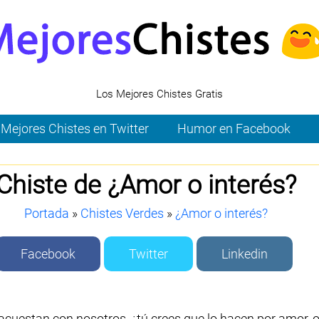
Los Mejores Chistes Gratis
Mejores Chistes en Twitter
Humor en Facebook
Chiste de ¿Amor o interés?
Portada
»
Chistes Verdes
»
¿Amor o interés?
Facebook
Twitter
Linkedin
cuestan con nosotros, ¿tú crees que lo hacen por amor, o 