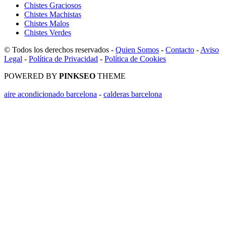
Chistes Graciosos
Chistes Machistas
Chistes Malos
Chistes Verdes
© Todos los derechos reservados -
Quien Somos
-
Contacto
-
Aviso
Legal
-
Política de Privacidad
-
Política de Cookies
POWERED BY
PINKSEO
THEME
aire acondicionado barcelona
-
calderas barcelona