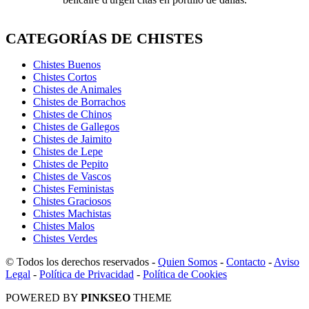
CATEGORÍAS DE CHISTES
Chistes Buenos
Chistes Cortos
Chistes de Animales
Chistes de Borrachos
Chistes de Chinos
Chistes de Gallegos
Chistes de Jaimito
Chistes de Lepe
Chistes de Pepito
Chistes de Vascos
Chistes Feministas
Chistes Graciosos
Chistes Machistas
Chistes Malos
Chistes Verdes
© Todos los derechos reservados -
Quien Somos
-
Contacto
-
Aviso
Legal
-
Política de Privacidad
-
Política de Cookies
POWERED BY
PINKSEO
THEME