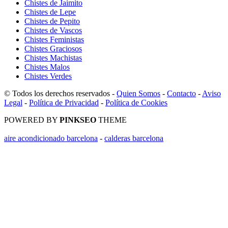
Chistes de Jaimito
Chistes de Lepe
Chistes de Pepito
Chistes de Vascos
Chistes Feministas
Chistes Graciosos
Chistes Machistas
Chistes Malos
Chistes Verdes
© Todos los derechos reservados -
Quien Somos
-
Contacto
-
Aviso
Legal
-
Política de Privacidad
-
Política de Cookies
POWERED BY
PINKSEO
THEME
aire acondicionado barcelona
-
calderas barcelona