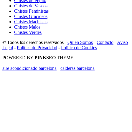
Chistes de Pepito
Chistes de Vascos
Chistes Feministas
Chistes Graciosos
Chistes Machistas
Chistes Malos
Chistes Verdes
© Todos los derechos reservados -
Quien Somos
-
Contacto
-
Aviso
Legal
-
Política de Privacidad
-
Política de Cookies
POWERED BY
PINKSEO
THEME
aire acondicionado barcelona
-
calderas barcelona