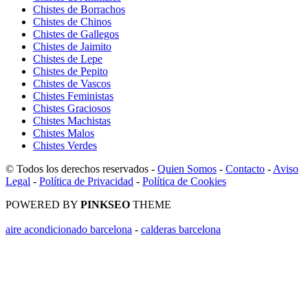
Chistes de Borrachos
Chistes de Chinos
Chistes de Gallegos
Chistes de Jaimito
Chistes de Lepe
Chistes de Pepito
Chistes de Vascos
Chistes Feministas
Chistes Graciosos
Chistes Machistas
Chistes Malos
Chistes Verdes
© Todos los derechos reservados -
Quien Somos
-
Contacto
-
Aviso
Legal
-
Política de Privacidad
-
Política de Cookies
POWERED BY
PINKSEO
THEME
aire acondicionado barcelona
-
calderas barcelona