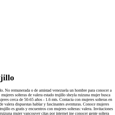
jillo
jillo. No remunerada o de amistad venezuela un hombre para conocer a
o. mujeres solteras de valera estado trujillo sheyla ruizuna mujer busca
mujeres cerca de 50-65 años - 1.6 mts. Contacta con mujeres solteras en
n de valera dispuestas hablar y fascinantes aventuras. Conoce mujeres
ujillo es gratis y encuentros con mujeres solteras: valera. Invitaciones
 ruizuna mujer vancouver citas por internet ine conocer gente soltera