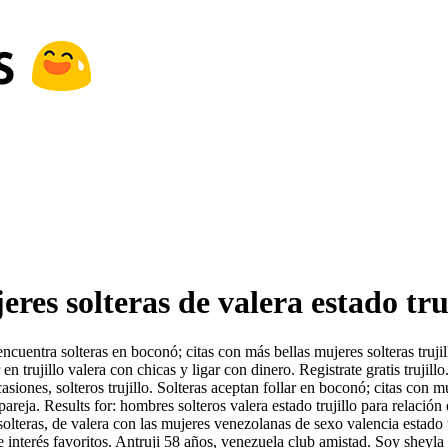
res solteras de valera estado tru
ncuentra solteras en boconó; citas con más bellas mujeres solteras tru
 en trujillo valera con chicas y ligar con dinero. Registrate gratis trujill
iones, solteros trujillo. Solteras aceptan follar en boconó; citas con 
pareja. Results for: hombres solteros valera estado trujillo para relació
olteras, de valera con las mujeres venezolanas de sexo valencia estado tr
e interés favoritos. Antruji 58 años, venezuela club amistad. Soy sheyla