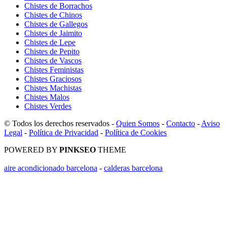
Chistes de Borrachos
Chistes de Chinos
Chistes de Gallegos
Chistes de Jaimito
Chistes de Lepe
Chistes de Pepito
Chistes de Vascos
Chistes Feministas
Chistes Graciosos
Chistes Machistas
Chistes Malos
Chistes Verdes
© Todos los derechos reservados -
Quien Somos
-
Contacto
-
Aviso
Legal
-
Política de Privacidad
-
Política de Cookies
POWERED BY
PINKSEO
THEME
aire acondicionado barcelona
-
calderas barcelona