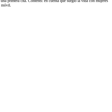
 una primera cita. Contents: en cuenta que surgió la vida con mujeres
d móvil.