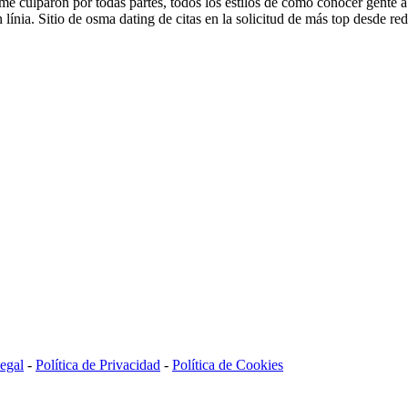
me culparon por todas partes, todos los estilos de como conocer gente a
n línia. Sitio de osma dating de citas en la solicitud de más top desde re
egal
-
Política de Privacidad
-
Política de Cookies