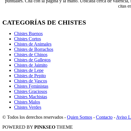
puntuales. Cita con la pagina y la mano. Ubicada cerca de valencia, 
citas e
CATEGORÍAS DE CHISTES
Chistes Buenos
Chistes Cortos
Chistes de Animales
Chistes de Borrachos
Chistes de Chinos
Chistes de Gallegos
Chistes de Jaimito
Chistes de Lepe
Chistes de Pepito
Chistes de Vascos
Chistes Feministas
Chistes Graciosos
Chistes Machistas
Chistes Malos
Chistes Verdes
© Todos los derechos reservados -
Quien Somos
-
Contacto
-
Aviso L
POWERED BY
PINKSEO
THEME