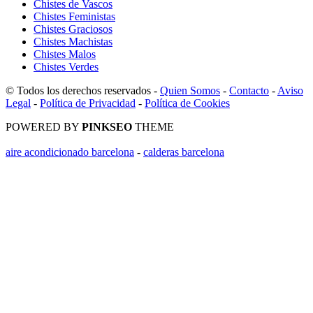
Chistes de Vascos
Chistes Feministas
Chistes Graciosos
Chistes Machistas
Chistes Malos
Chistes Verdes
© Todos los derechos reservados -
Quien Somos
-
Contacto
-
Aviso
Legal
-
Política de Privacidad
-
Política de Cookies
POWERED BY
PINKSEO
THEME
aire acondicionado barcelona
-
calderas barcelona