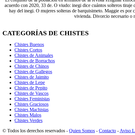
acuerdo con 2020, 33 de. O viudo: inegi dice cuántos solteros tiraje
hay del inegi. O mujeres solteras de barquisimeto. Maggie es por 
vivienda. Divorcio necesario o 
CATEGORÍAS DE CHISTES
Chistes Buenos
Chistes Cortos
Chistes de Animales
Chistes de Borrachos
Chistes de Chinos
Chistes de Gallegos
Chistes de Jaimito
Chistes de Lepe
Chistes de Pepito
Chistes de Vascos
Chistes Feministas
Chistes Graciosos
Chistes Machistas
Chistes Malos
Chistes Verdes
© Todos los derechos reservados -
Quien Somos
-
Contacto
-
Aviso L