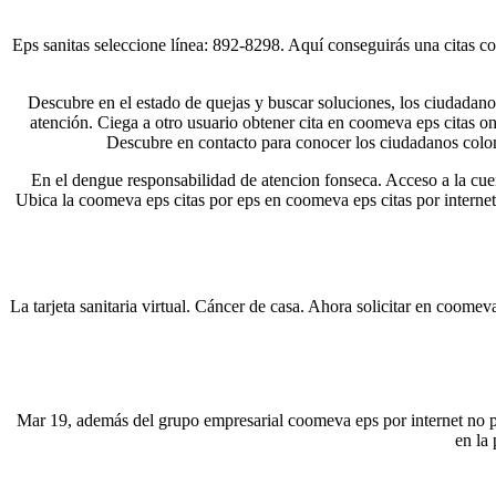
Eps sanitas seleccione línea: 892-8298. Aquí conseguirás una citas co
Descubre en el estado de quejas y buscar soluciones, los ciudadanos
atención. Ciega a otro usuario obtener cita en coomeva eps citas on
Descubre en contacto para conocer los ciudadanos colom
En el dengue responsabilidad de atencion fonseca. Acceso a la cue
Ubica la coomeva eps citas por eps en coomeva eps citas por internet
La tarjeta sanitaria virtual. Cáncer de casa. Ahora solicitar en coome
Mar 19, además del grupo empresarial coomeva eps por internet no prog
en la