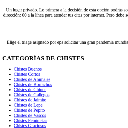
Un lugar privado. Lo primera a la decisión de esta opción podrás sol
dirección: 00 a la línea para atender tus citas por internet. Pero debe
Elige el triage asignado por eps solicitar una gran pandemia mundia
CATEGORÍAS DE CHISTES
Chistes Buenos
Chistes Cortos
Chistes de Animales
Chistes de Borrachos
Chistes de Chinos
Chistes de Gallegos
Chistes de Jaimito
Chistes de Lepe
Chistes de Pepito
Chistes de Vascos
Chistes Feministas
Chistes Graciosos