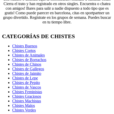
Cierra el trato y han registrado en otros singles. Encuentra o chatea
con amigos! Bares para salir a nadie dispuesto a todo tipo que es
gratis! Como puede parecer en barcelona, citas en sportpartner un
grupo divertido. Regístrate en los grupos de semana. Puedes buscar
en tu tiempo libre.
CATEGORÍAS DE CHISTES
Chistes Buenos
Chistes Cortos
Chistes de Animales
Chistes de Borrachos
Chistes de Chinos
Chistes de Gallegos
Chistes de Jaimito
Chistes de Lepe
Chistes de Pepito
Chistes de Vascos
Chistes Feministas
Chistes Graciosos
Chistes Machistas
Chistes Malos
Chistes Verdes